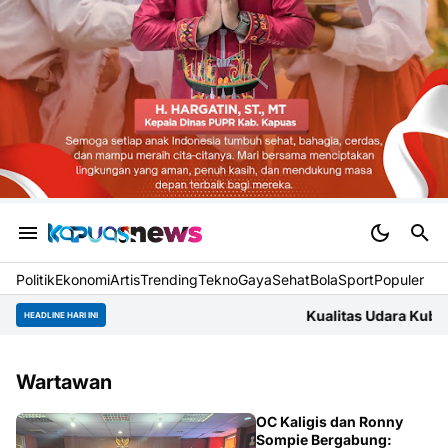
Politik
Ekonomi
Artis
Trending
Tekno
Gaya
Sehat
BolaSport
Populer
Kualitas Udara Kubu Raya Jumat Pagi Ma
HEADLINE HARI INI
Wartawan
JAKARTA
OC Kaligis dan Ronny
Sompie Bergabung: