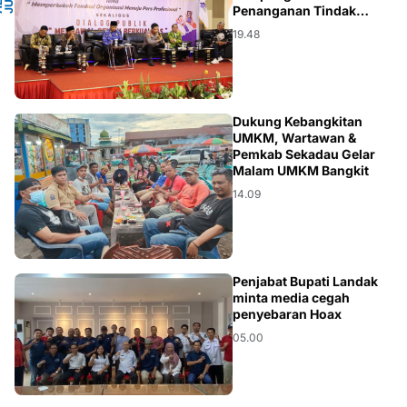
Penanganan Tindak
Pidana Pemilu
19.48
KALBAR
Dukung Kebangkitan
UMKM, Wartawan &
Pemkab Sekadau Gelar
Malam UMKM Bangkit
14.09
BERITA
Penjabat Bupati Landak
minta media cegah
penyebaran Hoax
05.00