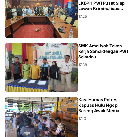
LKBPH PWI Pusat Siap
Lawan Kriminalisasi
Wartawan
17.25
KALBAR
SMK Amaliyah Teken
Kerja Sama dengan PWI
Sekadau
17.38
KALBAR
Kasi Humas Polres
Kapuas Hulu Ngopi
Bareng Awak Media
17.10