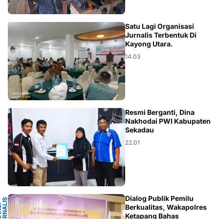
KALBAR
Satu Lagi Organisasi
Jurnalis Terbentuk Di
Kayong Utara.
14.03
KALBAR
Resmi Berganti, Dina
Nakhodai PWI Kabupaten
Sekadau
22.01
G
Dialog Publik Pemilu
S
A
L
I
A
N
S
I
J
U
R
N
A
L
I
K
E
T
A
P
A
N
Berkualitas, Wakapolres
Ketapang Bahas