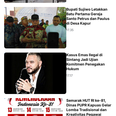
DAERAH
Bupati Sujiwo Letakkan
Batu Pertama Gereja
Santo Petrus dan Paulus
di Desa Kapur
17.35
KALBAR
Kasus Emas Ilegal di
Sintang Jadi Ujian
Komitmen Penegakan
Hukum
17.17
DAERAH
Semarak HUT RI ke-81,
Dinas PUPR Kapuas Gelar
Lomba Tradisional dan
Kreativitas Pegawai