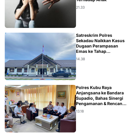
21.33
HUKUM
Satreskrim Polres
Sekadau Naikkan Kasus
Dugaan Perampasan
Emas ke Tahap
Penyidikan
14.38
DAERAH
Polres Kubu Raya
Anjangsana ke Bandara
Supadio, Bahas Sinergi
Pengamanan & Rencana
MoU
13.18