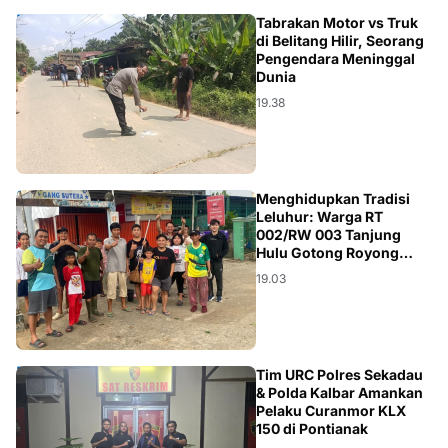
HUKUM
Tabrakan Motor vs Truk
di Belitang Hilir, Seorang
Pengendara Meninggal
Dunia
19.38
KALBAR
Menghidupkan Tradisi
Leluhur: Warga RT
002/RW 003 Tanjung
Hulu Gotong Royong
Cegah Banjir dan Mitigasi
19.03
Iklim
HUKUM
Tim URC Polres Sekadau
& Polda Kalbar Amankan
Pelaku Curanmor KLX
150 di Pontianak