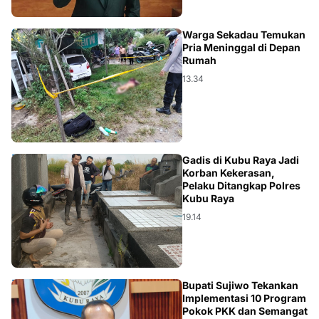
KALBAR
Warga Sekadau Temukan
Pria Meninggal di Depan
Rumah
13.34
DAERAH
Gadis di Kubu Raya Jadi
Korban Kekerasan,
Pelaku Ditangkap Polres
Kubu Raya
19.14
DAERAH
Bupati Sujiwo Tekankan
Implementasi 10 Program
Pokok PKK dan Semangat