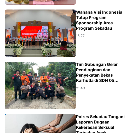
KALBAR
Wahana Visi Indonesia
Tutup Program
Sponsorship Area
Program Sekadau
15.27
KALBAR
Tim Gabungan Gelar
Pendinginan dan
Penyekatan Bekas
Karhutla di SDN 05
Wonodadi 3 Kubu Raya
21.43
HUKUM
Polres Sekadau Tangani
Laporan Dugaan
Kekerasan Seksual
Terhadap Anak