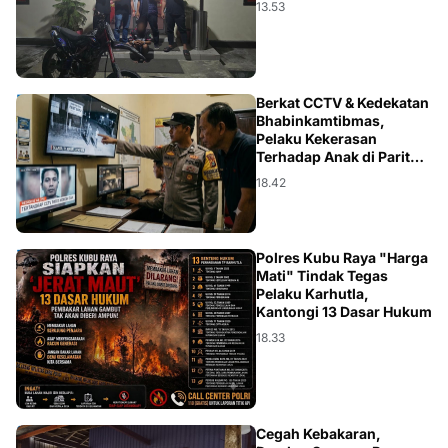
13.53
HUKUM
Berkat CCTV & Kedekatan
Bhabinkamtibmas,
Pelaku Kekerasan
Terhadap Anak di Parit
Baru Ditangkap
18.42
DAERAH
Polres Kubu Raya "Harga
Mati" Tindak Tegas
Pelaku Karhutla,
Kantongi 13 Dasar Hukum
18.33
Cegah Kebakaran,