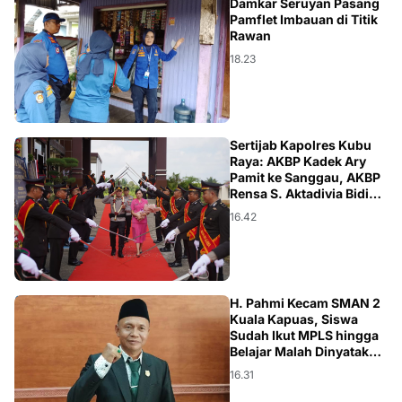
KALTENG
Damkar Seruyan Pasang
Pamflet Imbauan di Titik
Rawan
18.23
KALBAR
Sertijab Kapolres Kubu
Raya: AKBP Kadek Ary
Pamit ke Sanggau, AKBP
Rensa S. Aktadivia Bidik
Karhutla dan Kemacetan
16.42
KALTENG
H. Pahmi Kecam SMAN 2
Kuala Kapuas, Siswa
Sudah Ikut MPLS hingga
Belajar Malah Dinyatakan
Tak Diterima
16.31