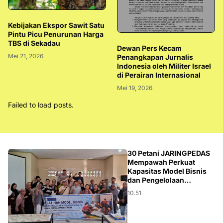
Kebijakan Ekspor Sawit Satu
Pintu Picu Penurunan Harga
TBS di Sekadau
Dewan Pers Kecam
Mei 21, 2026
Penangkapan Jurnalis
Indonesia oleh Militer Israel
di Perairan Internasional
Mei 19, 2026
Failed to load posts.
BISNIS
30 Petani JARINGPEDAS
Mempawah Perkuat
Kapasitas Model Bisnis
dan Pengelolaan
Keuangan Usaha
10.51