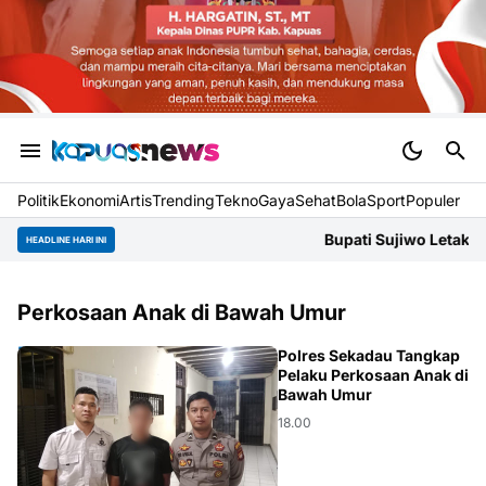
Politik
Ekonomi
Artis
Trending
Tekno
Gaya
Sehat
BolaSport
Populer
Bupati Sujiwo Letakkan Batu 
HEADLINE HARI INI
Perkosaan Anak di Bawah Umur
HUKUM
Polres Sekadau Tangkap
Pelaku Perkosaan Anak di
Bawah Umur
18.00