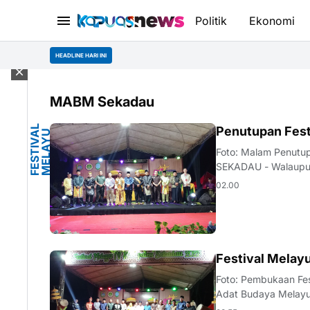
Politik
Ekonomi
HEADLINE HARI INI
MABM Sekadau
F
E
S
T
V
L
M
E
L
Y
K
E
-
I
Penutupan Fest
A
U
I
A
V
Foto: Malam Penutu
SEKADAU - Walaupun
penutupan Fes…
02.00
ARON
Festival Melay
Foto: Pembukaan Fe
Adat Budaya Melayu
IV Kabupa…