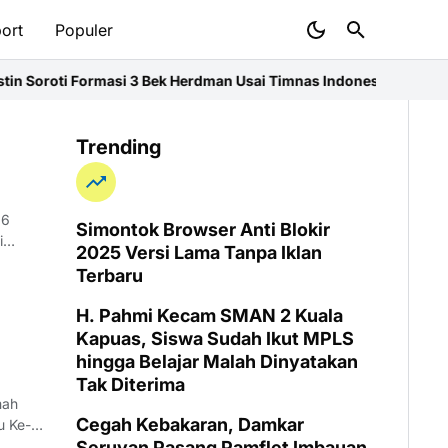
ort
Populer
Soroti Formasi 3 Bek Herdman Usai Timnas Indonesia Kalah 0-3 d
Trending
26
Simontok Browser Anti Blokir
i
2025 Versi Lama Tanpa Iklan
Terbaru
H. Pahmi Kecam SMAN 2 Kuala
Kapuas, Siswa Sudah Ikut MPLS
hingga Belajar Malah Dinyatakan
Tak Diterima
mah
Cegah Kebakaran, Damkar
u Ke-
Seruyan Pasang Pamflet Imbauan