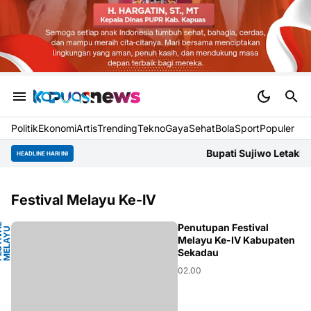
Politik
Ekonomi
Artis
Trending
Tekno
Gaya
Sehat
BolaSport
Populer
Bupati Sujiwo Letakkan Batu P
HEADLINE HARI INI
Festival Melayu Ke-IV
F
E
S
T
V
L
M
E
L
Y
K
E
-
I
Penutupan Festival
A
U
Melayu Ke-IV Kabupaten
I
A
V
Sekadau
02.00