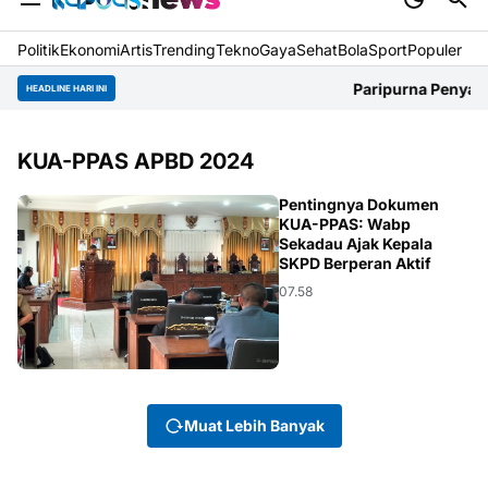
Politik
Ekonomi
Artis
Trending
Tekno
Gaya
Sehat
BolaSport
Populer
Paripurna Penyampaian Nota
HEADLINE HARI INI
KUA-PPAS APBD 2024
APBD
Pentingnya Dokumen
KUA-PPAS: Wabp
Sekadau Ajak Kepala
SKPD Berperan Aktif
07.58
Muat Lebih Banyak