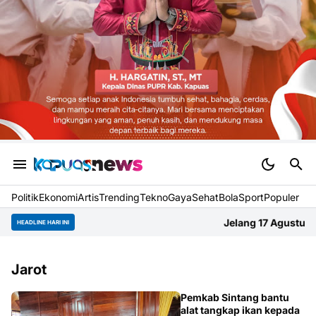
Politik
Ekonomi
Artis
Trending
Tekno
Gaya
Sehat
BolaSport
Populer
Jelang 17 Agustus, Gapura Gang Ab
HEADLINE HARI INI
Jarot
BERITA
Pemkab Sintang bantu
alat tangkap ikan kepada