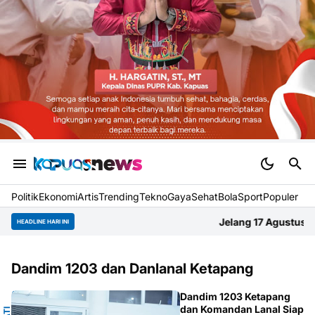
Politik
Ekonomi
Artis
Trending
Tekno
Gaya
Sehat
BolaSport
Populer
Jelang 17 Agustus, Gapura Gang Aba
HEADLINE HARI INI
Dandim 1203 dan Danlanal Ketapang
G
Dandim 1203 Ketapang
dan Komandan Lanal Siap