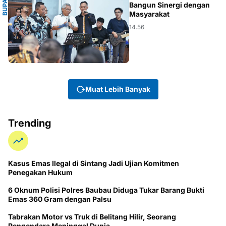
B
U
P
A
T
I
K
E
T
A
P
A
N
Bangun Sinergi dengan
Masyarakat
14.56
Muat Lebih Banyak
Trending
Kasus Emas Ilegal di Sintang Jadi Ujian Komitmen
Penegakan Hukum
6 Oknum Polisi Polres Baubau Diduga Tukar Barang Bukti
Emas 360 Gram dengan Palsu
Tabrakan Motor vs Truk di Belitang Hilir, Seorang
Pengendara Meninggal Dunia