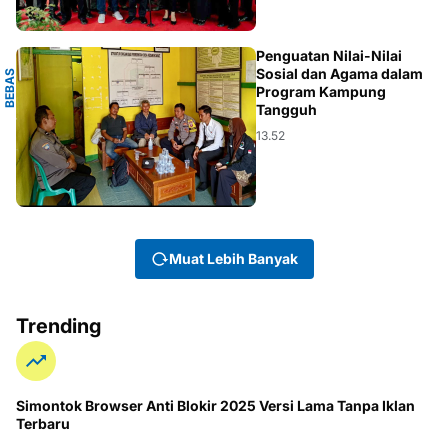
A
Penguatan Nilai-Nilai
Sosial dan Agama dalam
B
E
B
A
S
N
A
R
K
O
B
Program Kampung
Tangguh
13.52
Muat Lebih Banyak
Trending
Simontok Browser Anti Blokir 2025 Versi Lama Tanpa Iklan
Terbaru