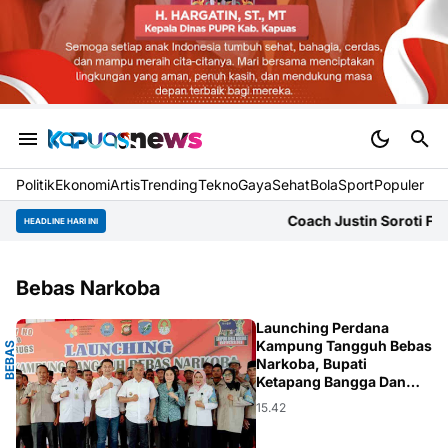
Politik
Ekonomi
Artis
Trending
Tekno
Gaya
Sehat
BolaSport
Populer
Coach Justin Soroti Formasi 3 
HEADLINE HARI INI
Bebas Narkoba
A
Launching Perdana
Kampung Tangguh Bebas
B
E
B
A
S
N
A
R
K
O
B
Narkoba, Bupati
Ketapang Bangga Dan
Terharu
15.42