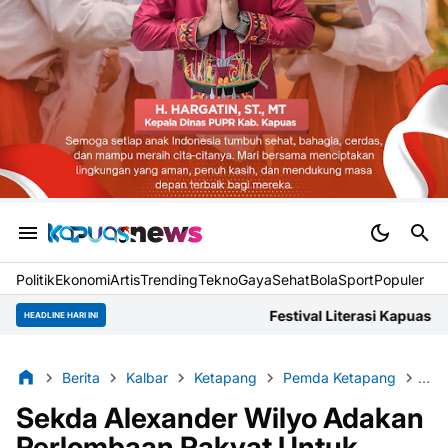
Politik
Ekonomi
Artis
Trending
Tekno
Gaya
Sehat
BolaSport
Populer
Festival Literasi Kapuas Dokumentasikan Narasi L
HEADLINE HARI INI
Berita
Kalbar
Ketapang
Pemda Ketapang
Pem
Sekda Alexander Wilyo Adakan
Perlombaan Rakyat Untuk