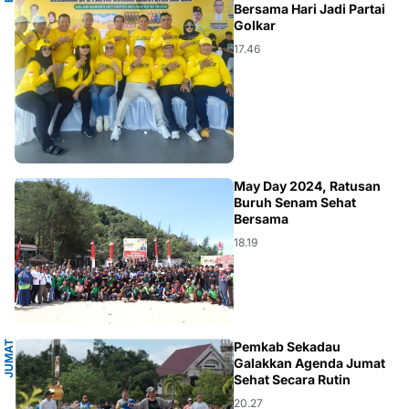
Bersama Hari Jadi Partai
Golkar
17.46
BENGKAYANG
May Day 2024, Ratusan
Buruh Senam Sehat
Bersama
18.19
J
U
M
A
T
S
E
H
A
Pemkab Sekadau
T
Galakkan Agenda Jumat
Sehat Secara Rutin
20.27