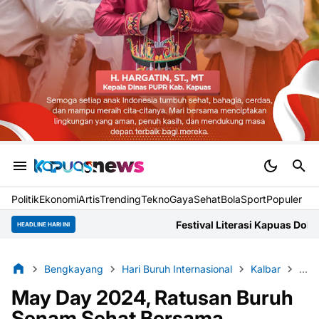
Politik
Ekonomi
Artis
Trending
Tekno
Gaya
Sehat
BolaSport
Populer
Festival Literasi Kapuas Dokumentasikan Narasi Lo
HEADLINE HARI INI
Bengkayang
Hari Buruh Internasional
Kalbar
Sen
May Day 2024, Ratusan Buruh
Senam Sehat Bersama