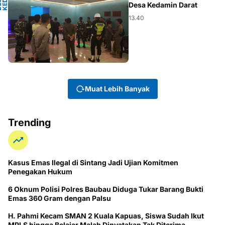
T
D
E
S
A
K
E
D
A
M
I
D
A
R
A
Desa Kedamin Darat
13.40
Muat Lebih Banyak
Trending
Kasus Emas Ilegal di Sintang Jadi Ujian Komitmen
Penegakan Hukum
6 Oknum Polisi Polres Baubau Diduga Tukar Barang Bukti
Emas 360 Gram dengan Palsu
H. Pahmi Kecam SMAN 2 Kuala Kapuas, Siswa Sudah Ikut
MPLS hingga Belajar Malah Dinyatakan Tak Diterima