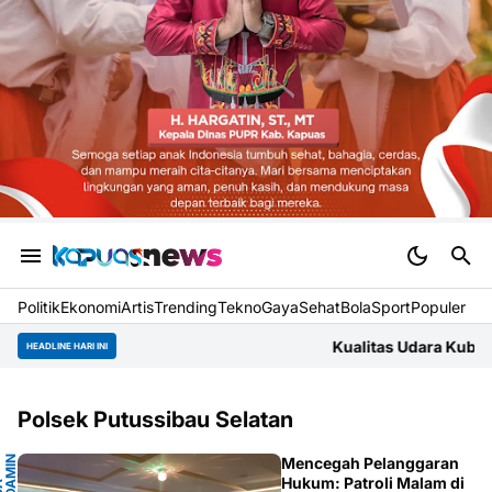
Politik
Ekonomi
Artis
Trending
Tekno
Gaya
Sehat
BolaSport
Populer
Kualitas Udara Kubu Raya Jumat Pagi
HEADLINE HARI INI
Polsek Putussibau Selatan
N
Mencegah Pelanggaran
Hukum: Patroli Malam di