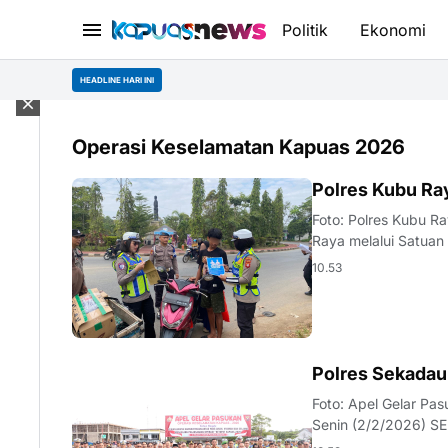
Politik
Ekonomi
HEADLINE HARI INI
Operasi Keselamatan Kapuas 2026
KALBAR
Polres Kubu Ra
Foto: Polres Kubu R
Raya melalui Satuan
berlan…
10.53
KALBAR
Polres Sekadau
Foto: Apel Gelar Pa
Senin (2/2/2026) S
yang berl…