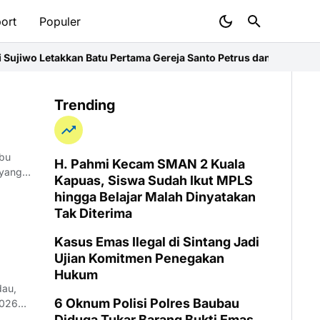
ort
Populer
wo Letakkan Batu Pertama Gereja Santo Petrus dan Paulus di Desa
Trending
ubu
H. Pahmi Kecam SMAN 2 Kuala
 yang
Kapuas, Siswa Sudah Ikut MPLS
hingga Belajar Malah Dinyatakan
Tak Diterima
Kasus Emas Ilegal di Sintang Jadi
Ujian Komitmen Penegakan
Hukum
dau,
6 Oknum Polisi Polres Baubau
2026
Diduga Tukar Barang Bukti Emas