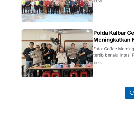
13.59
KALBAR
Polda Kalbar G
Meningkatkan K
Foto: Coffee Morni
tertib berlalu linta
memperkuat…
10.22