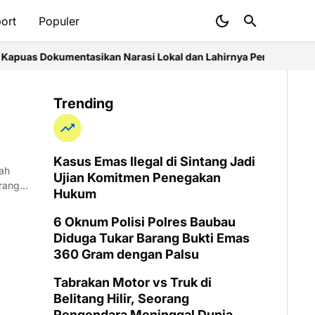
ort
Populer
puas Dokumentasikan Narasi Lokal dan Lahirnya Penulis Cilik Pesisi
Trending
Kasus Emas Ilegal di Sintang Jadi
lah
Ujian Komitmen Penegakan
 rangka
Hukum
6 Oknum Polisi Polres Baubau
Diduga Tukar Barang Bukti Emas
360 Gram dengan Palsu
Tabrakan Motor vs Truk di
Belitang Hilir, Seorang
Pengendara Meninggal Dunia