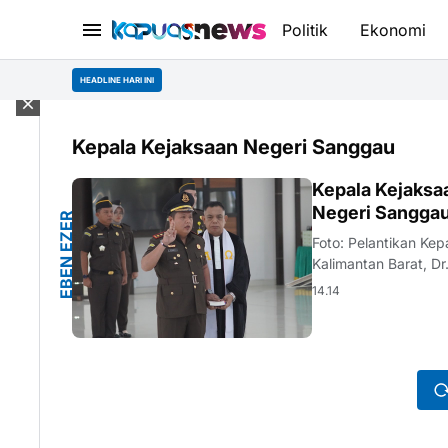
Politik
Ekonomi
HEADLINE HARI INI
Kepala Kejaksaan Negeri Sanggau
G
Kepala Kejaksa
Negeri Sangga
E
B
E
N
E
Z
E
R
M
A
N
G
U
N
S
O
N
Foto: Pelantikan Ke
Kalimantan Barat, D
Kejak…
14.14