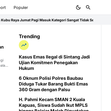
ort
Populer
u Raya Jumat Pagi Masuk Kategori Sangat Tidak Sehat, Polres Im
Trending
an
Kasus Emas Ilegal di Sintang Jadi
gi
Ujian Komitmen Penegakan
pala
Hukum
6 Oknum Polisi Polres Baubau
Diduga Tukar Barang Bukti Emas
360 Gram dengan Palsu
H. Pahmi Kecam SMAN 2 Kuala
Kapuas, Siswa Sudah Ikut MPLS
hingga Belajar Malah Dinyatakan