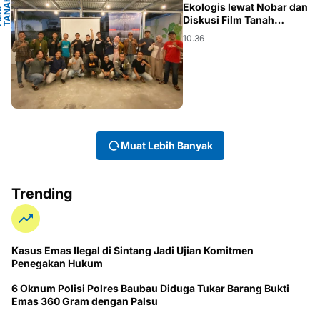
U
H
N
Ekologis lewat Nobar dan
F
I
L
M
T
A
N
A
M
O
Y
A
G
K
Diskusi Film Tanah
Moyangku
10.36
Muat Lebih Banyak
Trending
Kasus Emas Ilegal di Sintang Jadi Ujian Komitmen
Penegakan Hukum
6 Oknum Polisi Polres Baubau Diduga Tukar Barang Bukti
Emas 360 Gram dengan Palsu