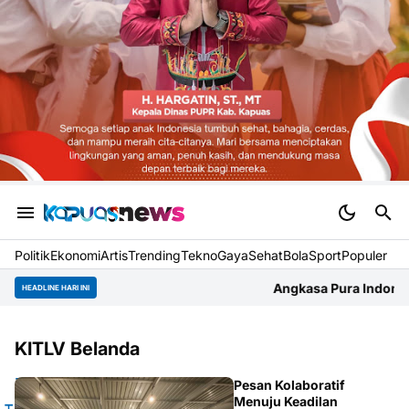
Politik
Ekonomi
Artis
Trending
Tekno
Gaya
Sehat
BolaSport
Populer
Angkasa Pura Indonesia Bandara Supa
HEADLINE HARI INI
KITLV Belanda
Pesan Kolaboratif
Menuju Keadilan