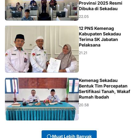
Provinsi 2025 Resmi
Dibuka di Sekadau
22.05
DAMSIR
12 PNS Kemenag
Kabupaten Sekadau
Terima SK Jabatan
Pelaksana
21.21
DAMSIR
Kemenag Sekadau
Bentuk Tim Percepatan
Sertifikasi Tanah, Wakaf
Rumah Ibadah
20.58
Muat Lebih Banyak