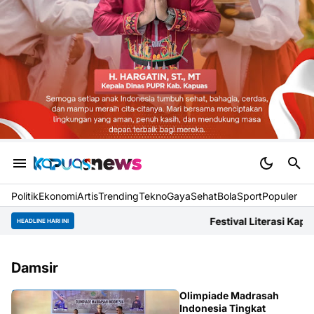
Politik
Ekonomi
Artis
Trending
Tekno
Gaya
Sehat
BolaSport
Populer
Festival Literasi Kapuas Dokumentasikan
HEADLINE HARI INI
Damsir
DAMSIR
Olimpiade Madrasah
Indonesia Tingkat