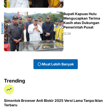
O
Bupati Kapuas Hulu
Mengucapkan Terima
Kasih atas Dukungan
B
A
S
U
K
I
H
A
D
I
M
U
L
J
O
N
Pemerintah Pusat
12.24
Muat Lebih Banyak
Trending
Simontok Browser Anti Blokir 2025 Versi Lama Tanpa Iklan
Terbaru