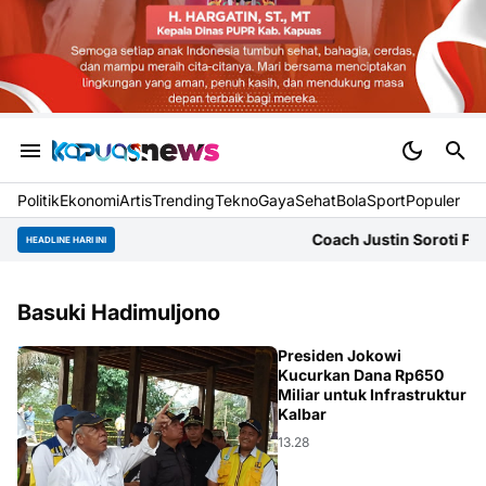
Politik
Ekonomi
Artis
Trending
Tekno
Gaya
Sehat
BolaSport
Populer
Coach Justin Soroti Formasi 3 
HEADLINE HARI INI
Basuki Hadimuljono
APBN
Presiden Jokowi
Kucurkan Dana Rp650
Miliar untuk Infrastruktur
Kalbar
13.28