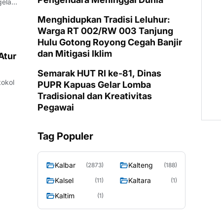
gela…
Menghidupkan Tradisi Leluhur:
Warga RT 002/RW 003 Tanjung
Hulu Gotong Royong Cegah Banjir
dan Mitigasi Iklim
Atur
Semarak HUT RI ke-81, Dinas
tokol
PUPR Kapuas Gelar Lomba
Tradisional dan Kreativitas
Pegawai
Tag Populer
Kalbar
Kalteng
(2873)
(188)
Kalsel
Kaltara
(11)
(1)
Kaltim
(1)