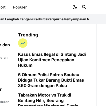
ort
Populer
angkah Tangani Karhutla
Paripurna Penyampaian Nota PPAS APBD
Trending
n dan
Kasus Emas Ilegal di Sintang Jadi
baran
Ujian Komitmen Penegakan
Hukum
6 Oknum Polisi Polres Baubau
Diduga Tukar Barang Bukti Emas
360 Gram dengan Palsu
an
Tabrakan Motor vs Truk di
Belitang Hilir, Seorang
dulian
Pengendara Meninggal Dunia