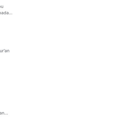
bu
epada
ur’an
mum
an
uncak