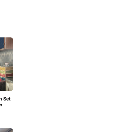
n Set
n