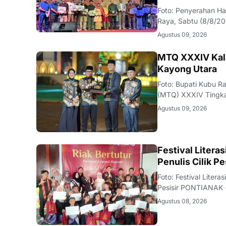
Foto: Penyerahan H
Raya, Sabtu (8/8/2
para pemenang Lomb
Agustus 09, 2026
Kabupaten Kubu Ray
KALBAR
MTQ XXXIV Kalb
Kayong Utara
Foto: Bupati Kubu R
(MTQ) XXXIV Tingkat
UtaraKAYONG UTARA 
Agustus 09, 2026
Musabaqah Tilawatil
DAERAH
Festival Litera
Penulis Cilik Pe
Foto: Festival Liter
Pesisir PONTIANAK -
melalui program Kri
Agustus 08, 2026
kegiatan ditandai de