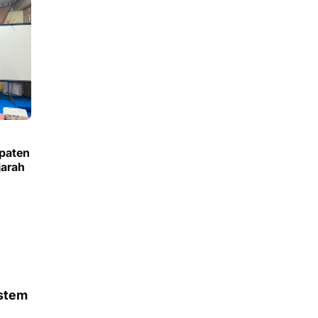
paten
jarah
istem