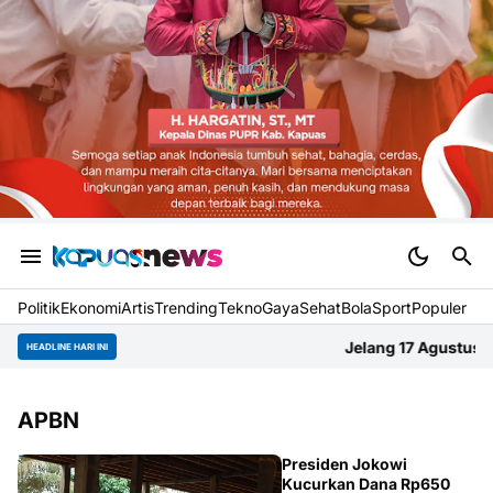
Politik
Ekonomi
Artis
Trending
Tekno
Gaya
Sehat
BolaSport
Populer
Jelang 17 Agustus, Gapura Gang Aba
HEADLINE HARI INI
APBN
APBN
Presiden Jokowi
Kucurkan Dana Rp650