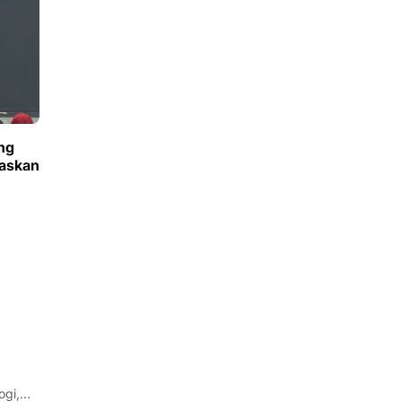
ng
gaskan
ogi,