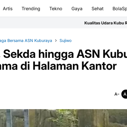
Artis
Trending
Tekno
Gaya
Sehat
BolaSp
Kualitas Udara Kubu Raya Jumat Pagi Masuk 
raga Bersama ASN Kuburaya
Sujiwo
i, Sekda hingga ASN Kub
ama di Halaman Kantor