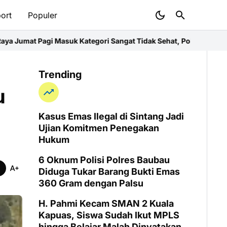
ort
Populer
Kategori Sangat Tidak Sehat, Polres Imbau Warga Pakai Masker
P
Trending
u
Kasus Emas Ilegal di Sintang Jadi
Ujian Komitmen Penegakan
Hukum
6 Oknum Polisi Polres Baubau
Diduga Tukar Barang Bukti Emas
360 Gram dengan Palsu
H. Pahmi Kecam SMAN 2 Kuala
Kapuas, Siswa Sudah Ikut MPLS
hingga Belajar Malah Dinyatakan