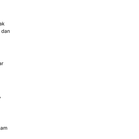
ak
N dan
ar
,
lam