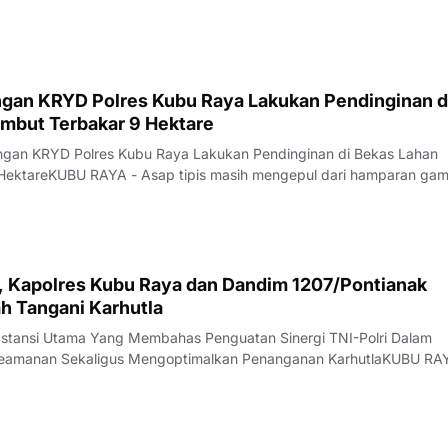
fisika (BMKG) yang diakses sekitar pukul 07.00 WIB, konsentrasi
(PM2,5) tercatat mencapai 154,3 m
gan KRYD Polres Kubu Raya Lakukan Pendinginan d
mbut Terbakar 9 Hektare
ungan KRYD Polres Kubu Raya Lakukan Pendinginan di Bekas Lahan
HektareKUBU RAYA - Asap tipis masih mengepul dari hamparan ga
alan Rasau Jaya, Desa Kuala Dua, Kecamatan Sungai Raya, Kamis
 api yang sebelumnya melahap sekita
i, Kapolres Kubu Raya dan Dandim 1207/Pontianak
h Tangani Karhutla
bstansi Utama Yang Membahas Penguatan Sinergi TNI-Polri Dalam
 Keamanan Sekaligus Mengoptimalkan Penanganan KarhutlaKUBU RA
 lahan (karhutla) masih menjadi pekerjaan besar di Kabupaten Kubu
marau yang belum menunjukka