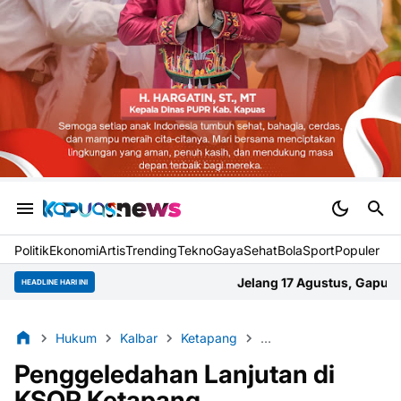
Politik
Ekonomi
Artis
Trending
Tekno
Gaya
Sehat
BolaSport
Populer
Jelang 17 Agustus, Gapura Gang Abadi Selat Ten
HEADLINE HARI INI
Hukum
Kalbar
Ketapang
Korupsi Penjualan Tamb
Penggeledahan Lanjutan di
KSOP Ketapang