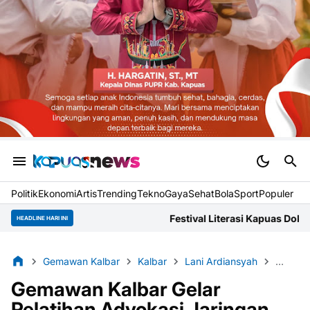
Politik
Ekonomi
Artis
Trending
Tekno
Gaya
Sehat
BolaSport
Populer
Festival Literasi Kapuas Dokumentasikan Narasi Lokal d
HEADLINE HARI INI
Gemawan Kalbar
Kalbar
Lani Ardiansyah
Pelatih
Gemawan Kalbar Gelar
Pelatihan Advokasi Jaringan