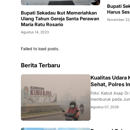
Bupati Se
Harus Ses
Bupati Sekadau Ikut Memeriahkan
Ulang Tahun Gereja Santa Perawan
November 22
Maria Ratu Rosario
Agustus 14, 2023
Failed to load posts.
Berita Terbaru
KALBAR
Kualitas Udara
Sehat, Polres 
Foto: Kabut Asap Di
memburuk pada Juma
Klimatologi, dan Geo
Agustus 07, 2026
Particulate Matter 