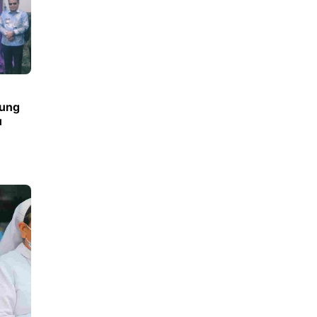
dung
u