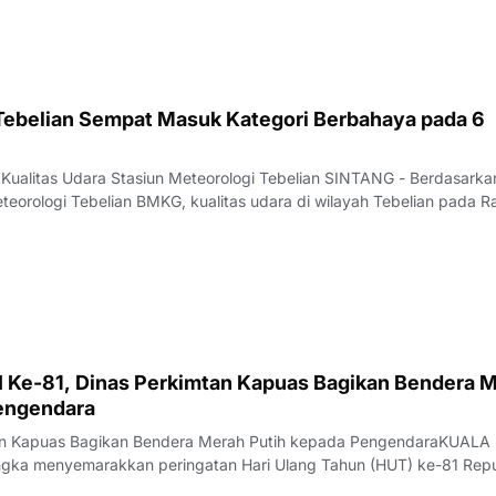
nggaran Sementara (KUA-PPAS) APBD
 Tebelian Sempat Masuk Kategori Berbahaya pada 6
 Kualitas Udara Stasiun Meteorologi Tebelian SINTANG - Berdasarka
teorologi Tebelian BMKG, kualitas udara di wilayah Tebelian pada R
ntau berada pada kategori BAIK hingga BERBAHAYA.Data pantauan
at PM 2.5 periode puku
 Ke-81, Dinas Perkimtan Kapuas Bagikan Bendera 
engendara
tan Kapuas Bagikan Bendera Merah Putih kepada PengendaraKUALA
gka menyemarakkan peringatan Hari Ulang Tahun (HUT) ke-81 Repu
erumahan, Kawasan Permukiman, dan Pertanahan (Disperkimtan) Kab