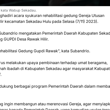
ni kata Wabup Sekadau.
hadiri acara syukuran rehabilitasi gedung Gereja Utusan
lir kecamatan Sekadau Hulu pada Selasa (7/11) 2023).
u Subandrio mengatakan Pemerintah Daerah Kabupaten Seka
ng GUPDI Desa Rawak Hilir.
ehabilitasi Gedung Gupdi Rawak", kata Subandrio.
erus melakukan upaya pembinaan terhadap umat beragama,
ah ibadah di Kabupaten Sekadau agar masyarakat Kabupa
f.
endukung berbagai program Pemerintah Daerah dalam memb
ang ingin membangun atau merenovasi Gereja, agar menyiap
agnas kepada Pemerintah Daerah, yang kemudian usulan ters