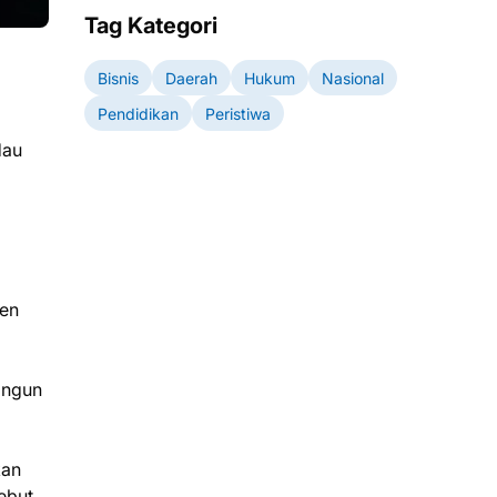
Tag Kategori
Bisnis
Daerah
Hukum
Nasional
Pendidikan
Peristiwa
dau
ten
angun
kan
ebut