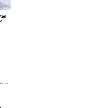
utan
ci
ogi,