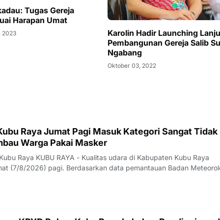
kadau: Tugas Gereja
uai Harapan Umat
Karolin Hadir Launching Lanj
, 2023
Pembangunan Gereja Salib Su
Ngabang
Oktober 03, 2022
 Kubu Raya Jumat Pagi Masuk Kategori Sangat Tidak
Imbau Warga Pakai Masker
 Kubu Raya KUBU RAYA - Kualitas udara di Kabupaten Kubu Raya
t (7/8/2026) pagi. Berdasarkan data pemantauan Badan Meteorol
fisika (BMKG) yang diakses sekitar pukul 07.00 WIB, konsentrasi
(PM2,5) tercatat mencapai 154,3 m