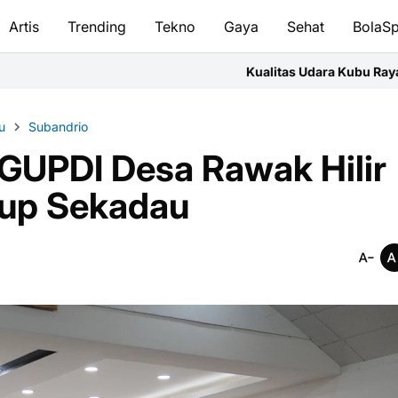
Artis
Trending
Tekno
Gaya
Sehat
BolaSp
Kualitas Udara Kubu Raya Jumat Pagi Masuk 
u
Subandrio
 GUPDI Desa Rawak Hilir
abup Sekadau