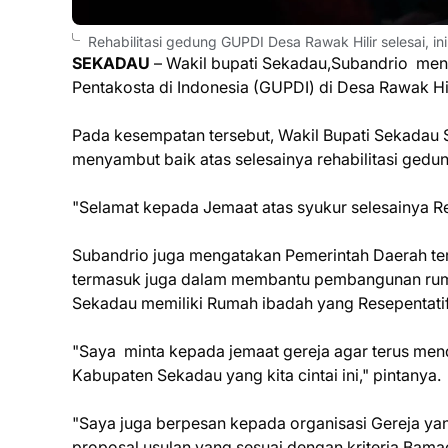
Rehabilitasi gedung GUPDI Desa Rawak Hilir selesai, i
SEKADAU
– Wakil bupati Sekadau,Subandrio meng
Pentakosta di Indonesia (GUPDI) di Desa Rawak Hi
Pada kesempatan tersebut, Wakil Bupati Sekada
menyambut baik atas selesainya rehabilitasi gedu
"Selamat kepada Jemaat atas syukur selesainya R
Subandrio juga mengatakan Pemerintah Daerah t
termasuk juga dalam membantu pembangunan rum
Sekadau memiliki Rumah ibadah yang Resepentati
"Saya minta kepada jemaat gereja agar terus m
Kabupaten Sekadau yang kita cintai ini," pintanya.
"Saya juga berpesan kepada organisasi Gereja y
proposal usulan yang sesuai dengan kriteria Bam