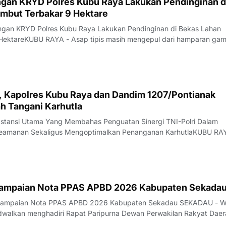
gan KRYD Polres Kubu Raya Lakukan Pendinginan d
mbut Terbakar 9 Hektare
ungan KRYD Polres Kubu Raya Lakukan Pendinginan di Bekas Lahan
HektareKUBU RAYA - Asap tipis masih mengepul dari hamparan ga
alan Rasau Jaya, Desa Kuala Dua, Kecamatan Sungai Raya, Kamis
 api yang sebelumnya melahap sekita
i, Kapolres Kubu Raya dan Dandim 1207/Pontianak
h Tangani Karhutla
bstansi Utama Yang Membahas Penguatan Sinergi TNI-Polri Dalam
 Keamanan Sekaligus Mengoptimalkan Penanganan KarhutlaKUBU RA
 lahan (karhutla) masih menjadi pekerjaan besar di Kabupaten Kubu
marau yang belum menunjukka
yampaian Nota PPAS APBD 2026 Kabupaten Sekada
nyampaian Nota PPAS APBD 2026 Kabupaten Sekadau SEKADAU - W
dwalkan menghadiri Rapat Paripurna Dewan Perwakilan Rakyat Daer
kadau dengan agenda penyampaian Nota Kebijakan Umum Anggar