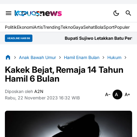
Politik
Ekonomi
Artis
Trending
Tekno
Gaya
Sehat
BolaSport
Populer
Bupati Sujiwo Letakkan Batu Pertama Gereja 
HEADLINE HARI INI
Anak Bawah Umur
Hamil Enam Bulan
Hukum
Kak
Kakek Bejat, Remaja 14 Tahun
Hamil 6 Bulan
Diposkan oleh
A2N
Rabu, 22 November 2023 16:32 WIB