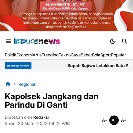
Politik
Ekonomi
Artis
Trending
Tekno
Gaya
Sehat
BolaSport
Populer
Bupati Sujiwo Letakkan Batu Pertama Gereja S
HEADLINE HARI INI
Regional
Kapolsek Jangkang dan
Parindu Di Ganti
Diposkan oleh
Redaksi
Senin, 20 Maret 2023 08:25 WIB