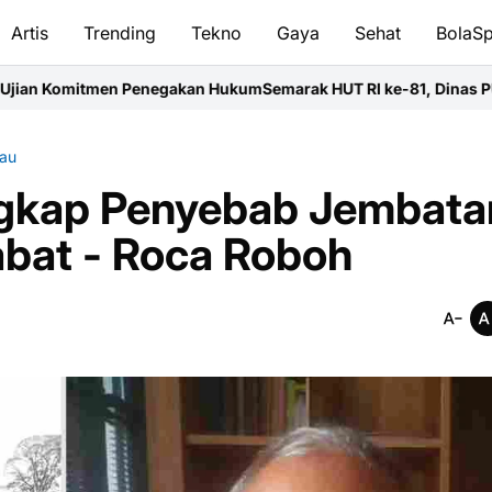
Artis
Trending
Tekno
Gaya
Sehat
BolaSp
Penegakan Hukum
Semarak HUT RI ke-81, Dinas PUPR Kapuas Gelar L
au
gkap Penyebab Jembata
bat - Roca Roboh