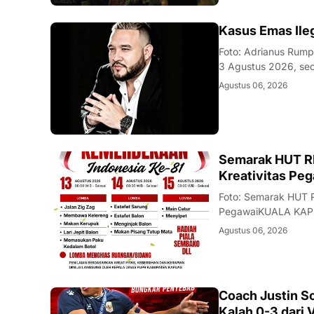
KALBAR
Kasus Emas Ile
Foto: Adrianus Rum
3 Agustus 2026, se
Partai Golkar berini
Agustus 06, 2026
wilayah Jalan Raya
DAERAH
Semarak HUT RI
Kreativitas Pe
Foto: Semarak HUT R
PegawaiKUALA KAPU
Republik Indonesia
Agustus 06, 2026
Kapuas akan mengge
Coach Justin S
Kalah 0-3 dari 