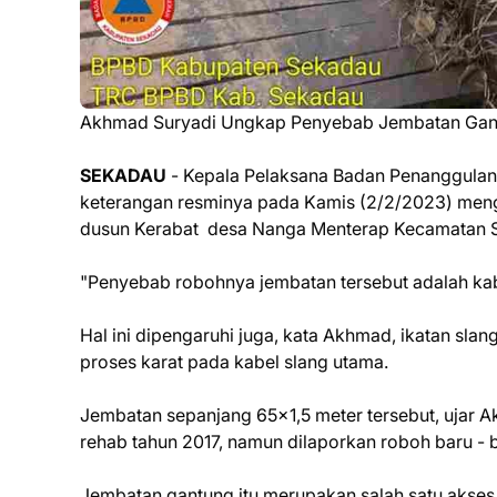
Akhmad Suryadi Ungkap Penyebab Jembatan Gant
SEKADAU
- Kepala Pelaksana Badan Penanggula
keterangan resminya pada Kamis (2/2/2023) me
dusun Kerabat desa Nanga Menterap Kecamatan S
"Penyebab robohnya jembatan tersebut adalah kab
Hal ini dipengaruhi juga, kata Akhmad, ikatan sla
proses karat pada kabel slang utama.
Jembatan sepanjang 65x1,5 meter tersebut, ujar 
rehab tahun 2017, namun dilaporkan roboh baru - ba
Jembatan gantung itu merupakan salah satu akses