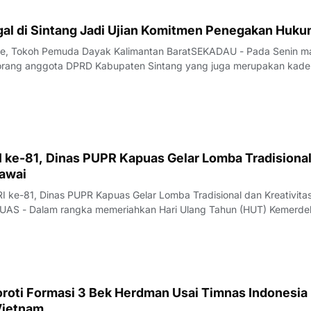
gal di Sintang Jadi Ujian Komitmen Penegakan Huk
pe, Tokoh Pemuda Dayak Kalimantan BaratSEKADAU - Pada Senin m
orang anggota DPRD Kabupaten Sintang yang juga merupakan kade
sial AI diamankan tim gabungan Polda Kalimantan Barat dalam operasi
 Sekadau–Sintang, Desa Mu
 ke-81, Dinas PUPR Kapuas Gelar Lomba Tradisional
gawai
I ke-81, Dinas PUPR Kapuas Gelar Lomba Tradisional dan Kreativita
AS - Dalam rangka memeriahkan Hari Ulang Tahun (HUT) Kemerde
 ke-81, Dinas Pekerjaan Umum dan Penataan Ruang (PUPR) Kabupat
lar berbagai perlombaan yang be
oroti Formasi 3 Bek Herdman Usai Timnas Indonesia
Vietnam