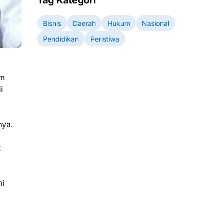
Tag Kategori
Bisnis
Daerah
Hukum
Nasional
Pendidikan
Peristiwa
am
i
nya.
t
mi