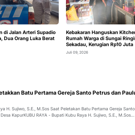
 di Jalan Arteri Supadio
Kebakaran Hanguskan Kitche
, Dua Orang Luka Berat
Rumah Warga di Sungai Ringi
Sekadau, Kerugian Rp10 Juta
Juli 09, 2026
etakkan Batu Pertama Gereja Santo Petrus dan Paul
ya H. Sujiwo, S.E., M.Sos Saat Peletakan Batu Pertama Gereja Santo
i Desa KapurKUBU RAYA - Bupati Kubu Raya H. Sujiwo, S.E., M.Sos
 batu pertama pembangunan Gereja Katolik Santo Petrus dan Paulu
tan Sungai Raya, Kabupate