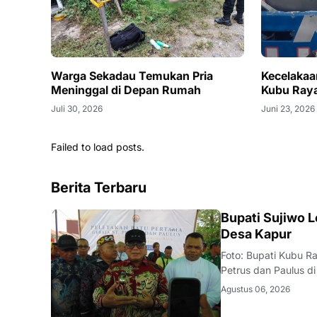
Warga Sekadau Temukan Pria
Kecelakaan
Meninggal di Depan Rumah
Kubu Raya
Juli 30, 2026
Juni 23, 2026
Failed to load posts.
Berita Terbaru
DAERAH
Bupati Sujiwo L
Desa Kapur
Foto: Bupati Kubu Ra
Petrus dan Paulus d
melakukan peletakan
Agustus 06, 2026
Desa Kapur, Kecama