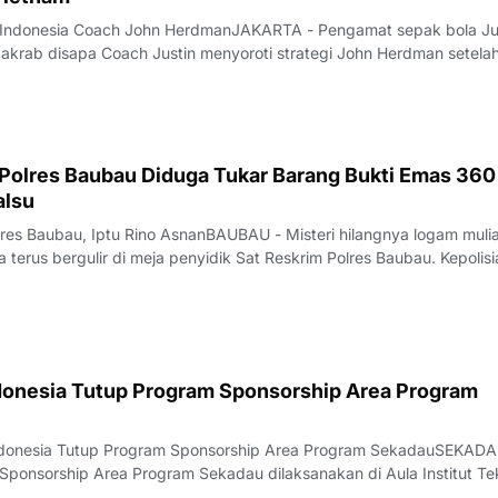
as Indonesia Coach John HerdmanJAKARTA - Pengamat sepak bola Ju
akrab disapa Coach Justin menyoroti strategi John Herdman setela
ngalami kekalahan telak 0-3 dari Vietnam pada lanjutan Grup A Pia
diri, pada Senin
 Polres Baubau Diduga Tukar Barang Bukti Emas 360
alsu
lres Baubau, Iptu Rino AsnanBAUBAU - Misteri hilangnya logam mulia
terus bergulir di meja penyidik Sat Reskrim Polres Baubau. Kepolisia
tik terang pelaku.Sebanyak enam oknum polisi Satuan Reserse Krimin
Bauba
donesia Tutup Program Sponsorship Area Program
Indonesia Tutup Program Sponsorship Area Program SekadauSEKADA
ponsorship Area Program Sekadau dilaksanakan di Aula Institut Te
Rabu, 5 Agustus 2026.Acara dihadiri oleh Pemerintah Daerah, toko