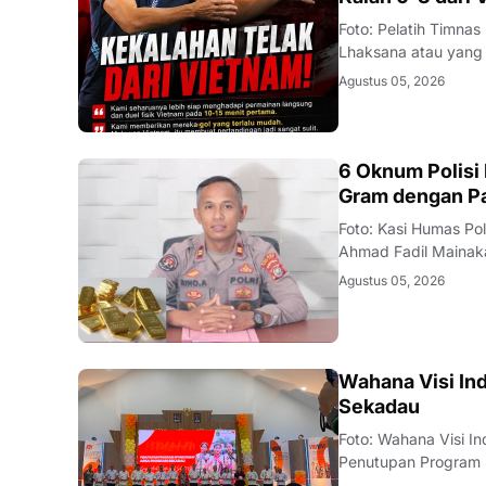
JAKARTA
Foto: Pelatih Timn
Lhaksana atau yang 
Timnas Indonesia me
Agustus 05, 2026
2026 di kandang sen
BAUBAU
6 Oknum Polisi
Gram dengan P
Foto: Kasi Humas Po
Ahmad Fadil Mainaka 
intensif memburu ti
Agustus 05, 2026
(Satreskrim) Polres 
KALBAR
Wahana Visi In
Sekadau
Foto: Wahana Visi 
Penutupan Program S
Keling Kumang pada 