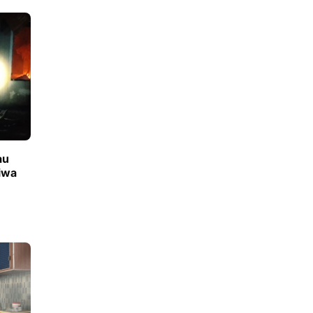
au
iwa