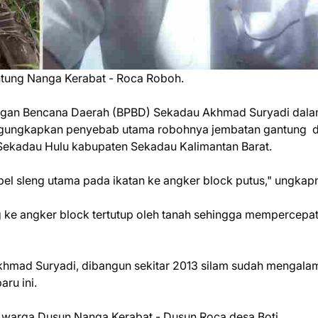
ung Nanga Kerabat - Roca Roboh.
ngan Bencana Daerah (BPBD) Sekadau Akhmad Suryadi dal
ngungkapkan penyebab utama robohnya jembatan gantung d
ekadau Hulu kabupaten Sekadau Kalimantan Barat.
el sleng utama pada ikatan ke angker block putus," ungkap
ng ke angker block tertutup oleh tanah sehingga mempercepa
Akhmad Suryadi, dibangun sekitar 2013 silam sudah mengala
ru ini.
 warga Dusun Nanga Kerabat - Dusun Roca desa Boti.