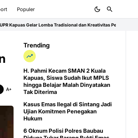
ort
Populer
omba Tradisional dan Kreativitas Pegawai
Coach Justin Soroti Fo
Trending
n
H. Pahmi Kecam SMAN 2 Kuala
Kapuas, Siswa Sudah Ikut MPLS
hingga Belajar Malah Dinyatakan
Tak Diterima
Kasus Emas Ilegal di Sintang Jadi
Ujian Komitmen Penegakan
Hukum
6 Oknum Polisi Polres Baubau
Diduga Tukar Barang Bukti Emas