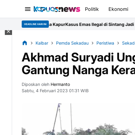
Politik
Ekonomi
i Desa Kapur
Kasus Emas Ilegal di Sintang Jadi Ujian Komitmen 
HEADLINE HARI INI
Kalbar
Pemda Sekadau
Peristiwa
Sekad
Akhmad Suryadi Un
Gantung Nanga Kera
Diposkan oleh
Hermanto
Sabtu, 4 Februari 2023 01:31 WIB