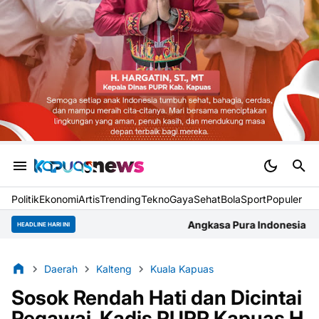
Politik
Ekonomi
Artis
Trending
Tekno
Gaya
Sehat
BolaSport
Populer
Angkasa Pura Indonesia Bandara Supadio Gelar 
HEADLINE HARI INI
Daerah
Kalteng
Kuala Kapuas
Sosok Rendah Hati dan Dicintai
Pegawai, Kadis PUPR Kapuas H.