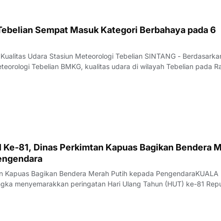
 Tebelian Sempat Masuk Kategori Berbahaya pada 6
 Kualitas Udara Stasiun Meteorologi Tebelian SINTANG - Berdasarka
teorologi Tebelian BMKG, kualitas udara di wilayah Tebelian pada R
ntau berada pada kategori BAIK hingga BERBAHAYA.Data pantauan
at PM 2.5 periode puku
 Ke-81, Dinas Perkimtan Kapuas Bagikan Bendera 
engendara
tan Kapuas Bagikan Bendera Merah Putih kepada PengendaraKUALA
gka menyemarakkan peringatan Hari Ulang Tahun (HUT) ke-81 Repu
erumahan, Kawasan Permukiman, dan Pertanahan (Disperkimtan) Kab
ksi sosial dengan membagikan