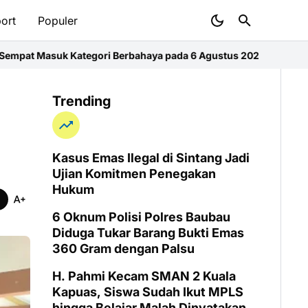
ort
Populer
i Berbahaya pada 6 Agustus 2026
Semarak HUT RI Ke-81, Dinas Pe
Trending
Kasus Emas Ilegal di Sintang Jadi
Ujian Komitmen Penegakan
Hukum
6 Oknum Polisi Polres Baubau
Diduga Tukar Barang Bukti Emas
360 Gram dengan Palsu
H. Pahmi Kecam SMAN 2 Kuala
Kapuas, Siswa Sudah Ikut MPLS
hingga Belajar Malah Dinyatakan