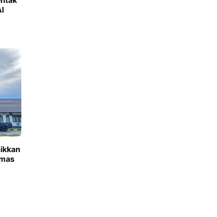
entak
l
aikkan
Emas