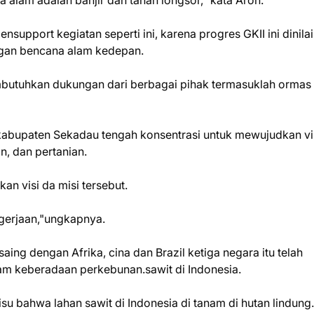
 alam adalah banjir dan tanah longsor," kata Aron.
nsupport kegiatan seperti ini, karena progres GKII ini dinila
gan bencana alam kedepan.
embutuhkan dukungan dari berbagai pihak termasuklah ormas
 kabupaten Sekadau tengah konsentrasi untuk mewujudkan vi
n, dan pertanian.
n visi da misi tersebut.
ngerjaan,"ungkapnya.
saing dengan Afrika, cina dan Brazil ketiga negara itu telah
m keberadaan perkebunan.sawit di Indonesia.
isu bahwa lahan sawit di Indonesia di tanam di hutan lindung.