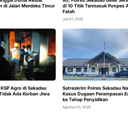
inggal Dunia Akibat
80, Polres Sekadau Gelar Ser
n di Jalan Merdeka Timur
di 10 Titik Termasuk Ponpes A
Fatah
Juli 01, 2026
 KSP Agro di Sekadau
Satreskrim Polres Sekadau N
 Tidak Ada Korban Jiwa
Kasus Dugaan Perampasan 
ke Tahap Penyidikan
Agustus 03, 2026