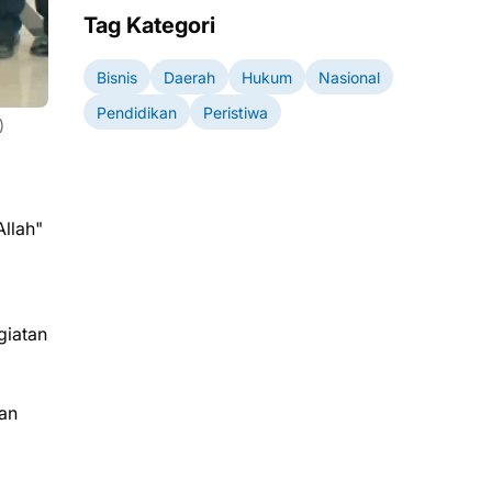
Tag Kategori
Bisnis
Daerah
Hukum
Nasional
Pendidikan
Peristiwa
)
llah"
giatan
ran