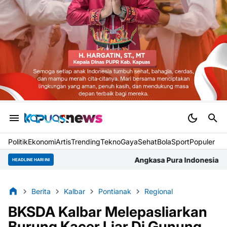
Politik
Ekonomi
Artis
Trending
Tekno
Gaya
Sehat
BolaSport
Populer
Angkasa Pura Indonesia Bandara Supadio Gelar R
HEADLINE HARI INI
Berita
Kalbar
Pontianak
Regional
BKSDA Kalbar Melepasliarkan
Burung Kacer Liar Di Gunung