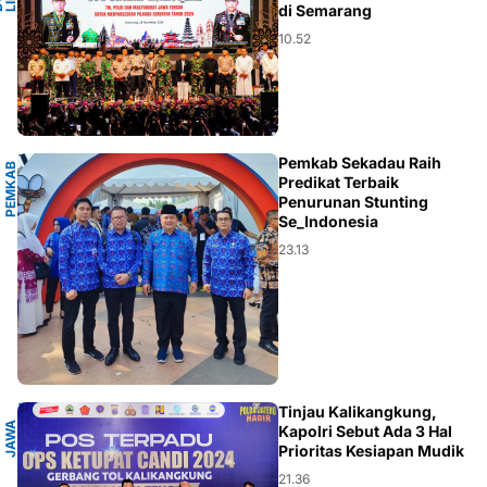
di Semarang
10.52
U
Pemkab Sekadau Raih
P
E
M
K
A
B
S
E
K
A
D
A
Predikat Terbaik
Penurunan Stunting
Se_Indonesia
23.13
H
Tinjau Kalikangkung,
J
A
W
A
T
E
N
G
A
Kapolri Sebut Ada 3 Hal
Prioritas Kesiapan Mudik
21.36