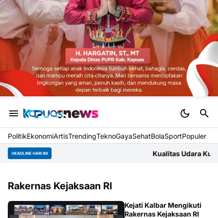
Politik
Ekonomi
Artis
Trending
Tekno
Gaya
Sehat
BolaSport
Populer
Kualitas Udara Kubu Raya Jumat Pag
HEADLINE HARI INI
Rakernas Kejaksaan RI
KALBAR
Kejati Kalbar Mengikuti
Rakernas Kejaksaan RI