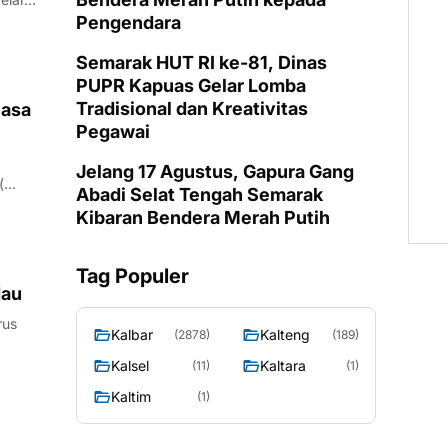
Pengendara
Semarak HUT RI ke-81, Dinas
PUPR Kapuas Gelar Lomba
Tradisional dan Kreativitas
Masa
Pegawai
Jelang 17 Agustus, Gapura Gang
 Daerah (…
Abadi Selat Tengah Semarak
Kibaran Bendera Merah Putih
Tag Populer
dau
Kalbar
Kalteng
(2878)
(189)
Kalsel
Kaltara
(11)
(1)
Kaltim
(1)