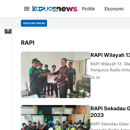
Politik
Ekonomi
HEADLINE HARI INI
RAPI
KALBAR
RAPI Wilayah 1
RAPI Wilayah 13 Silatura
Pengurus Radio Ant
20.26
IMLEK
RAPI Sekadau G
2023
RAPI Sekadau Gelar B
Anggota Radio Anta