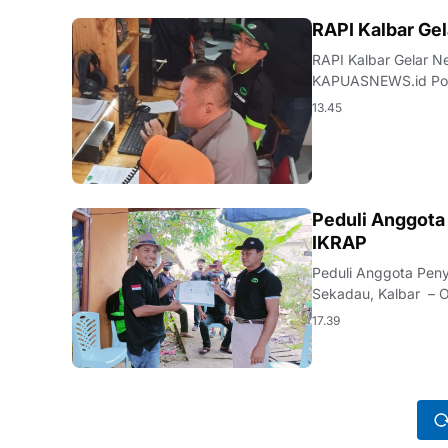
BERITA
RAPI Kalbar Ge
RAPI Kalbar Gelar 
KAPUASNEWS.id Pontianak, Kalbar – Guna mem
Indonesia ke-77…
13.45
BERITA
Peduli Anggota
IKRAP
Peduli Anggota Pen
Sekadau, Kalbar – O
Sekad…
17.39