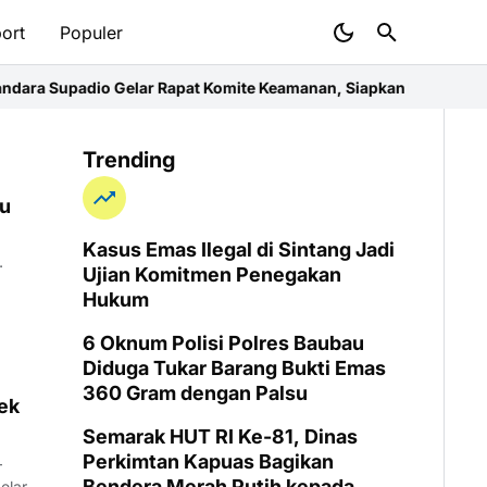
ort
Populer
Supadio Gelar Rapat Komite Keamanan, Siapkan Latihan Terpadu 
Trending
au
Kasus Emas Ilegal di Sintang Jadi
…
Ujian Komitmen Penegakan
Hukum
6 Oknum Polisi Polres Baubau
Diduga Tukar Barang Bukti Emas
360 Gram dengan Palsu
ek
Semarak HUT RI Ke-81, Dinas
Perkimtan Kapuas Bagikan
Bendera Merah Putih kepada
elar…