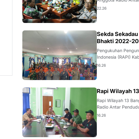
22.26
KALBAR
Sekda Sekadau
Bhakti 2022-2
Pengukuhan Penguru
16.26
KALBAR
Rapi Wilayah 1
Rapi Wilayah 13 Bangun K
Radio Antar Pendudu
16.26