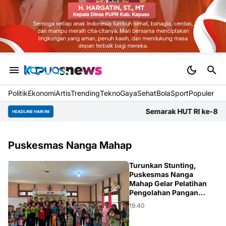
Politik
Ekonomi
Artis
Trending
Tekno
Gaya
Sehat
BolaSport
Populer
Semarak HUT RI ke-81, Dinas P
HEADLINE HARI INI
Puskesmas Nanga Mahap
KESEHATAN
Turunkan Stunting,
Puskesmas Nanga
Mahap Gelar Pelatihan
Pengolahan Pangan
Bergizi
19.40