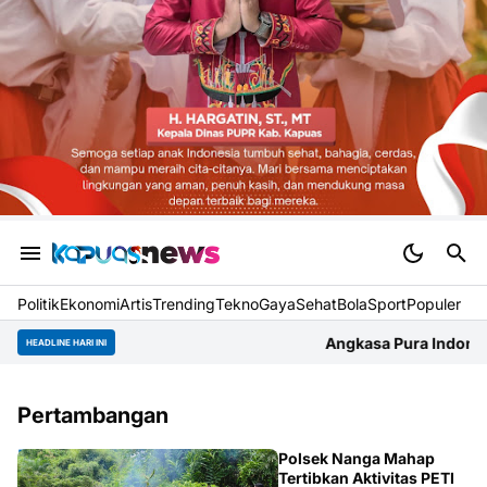
Politik
Ekonomi
Artis
Trending
Tekno
Gaya
Sehat
BolaSport
Populer
Angkasa Pura Indonesia Bandara Supa
HEADLINE HARI INI
Pertambangan
HUKUM
Polsek Nanga Mahap
Tertibkan Aktivitas PETI