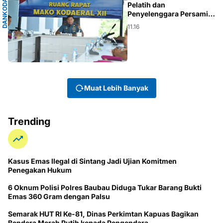
D
N
K
O
D
A
E
R
A
L
X
I
Pelatih dan
Penyelenggara Persami
KKRI Gelombang III TW IV
A
I
11.16
TA 2025
Muat Lebih Banyak
Trending
Kasus Emas Ilegal di Sintang Jadi Ujian Komitmen
Penegakan Hukum
6 Oknum Polisi Polres Baubau Diduga Tukar Barang Bukti
Emas 360 Gram dengan Palsu
Semarak HUT RI Ke-81, Dinas Perkimtan Kapuas Bagikan
Bendera Merah Putih kepada Pengendara