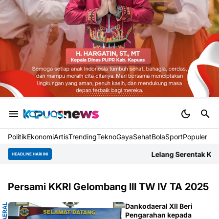
Politik
Ekonomi
Artis
Trending
Tekno
Gaya
Sehat
BolaSport
Populer
Lelang Serentak Kejaksaan RI 2026, K
HEADLINE HARI INI
Persami KKRI Gelombang III TW IV TA 2025
Dankodaeral XII Beri
Pengarahan kepada