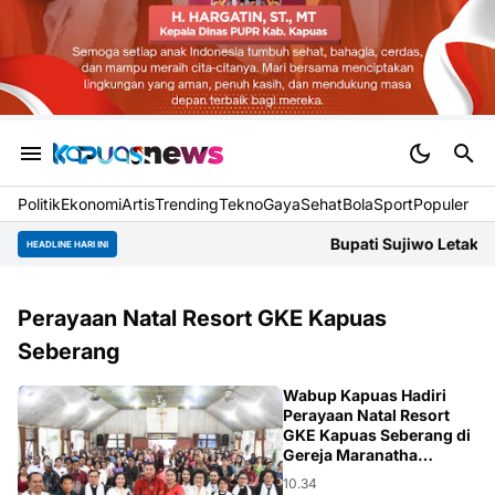
Politik
Ekonomi
Artis
Trending
Tekno
Gaya
Sehat
BolaSport
Populer
Bupati Sujiwo Letakkan Batu P
HEADLINE HARI INI
Perayaan Natal Resort GKE Kapuas
Seberang
DODO
Wabup Kapuas Hadiri
Perayaan Natal Resort
GKE Kapuas Seberang di
Gereja Maranatha
Dahirang
10.34