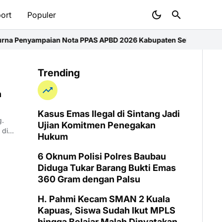
ort
Populer
enyampaian Nota PPAS APBD 2026 Kabupaten Sekadau
Kualitas Ud
Trending
n
Kasus Emas Ilegal di Sintang Jadi
g.
Ujian Komitmen Penegakan
 di
Hukum
6 Oknum Polisi Polres Baubau
Diduga Tukar Barang Bukti Emas
360 Gram dengan Palsu
H. Pahmi Kecam SMAN 2 Kuala
Kapuas, Siswa Sudah Ikut MPLS
hingga Belajar Malah Dinyatakan