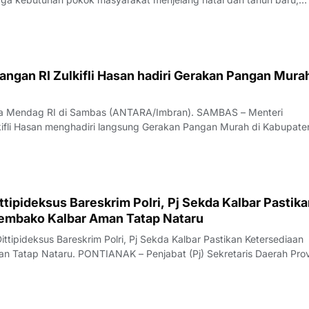
ngan RI Zulkifli Hasan hadiri Gerakan Pangan Murah
rja Mendag RI di Sambas (ANTARA/Imbran). SAMBAS – Menteri
ifli Hasan menghadiri langsung Gerakan Pangan Murah di Kabupate
 …
tipideksus Bareskrim Polri, Pj Sekda Kalbar Pastik
embako Kalbar Aman Tatap Nataru
ittipideksus Bareskrim Polri, Pj Sekda Kalbar Pastikan Ketersediaan
 Tatap Nataru. PONTIANAK – Penjabat (Pj) Sekretaris Daerah Prov