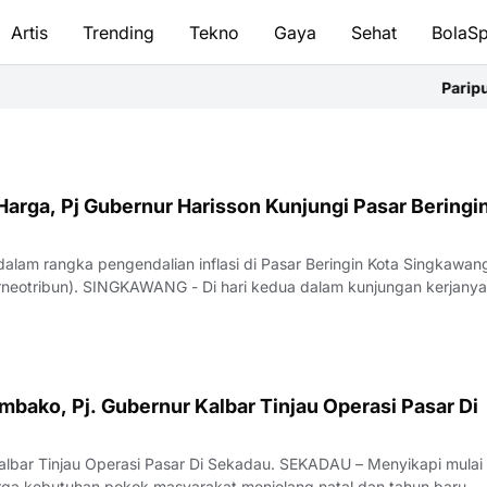
Artis
Trending
Tekno
Gaya
Sehat
BolaSp
Paripurna P
 Harga, Pj Gubernur Harisson Kunjungi Pasar Beringi
dalam rangka pengendalian inflasi di Pasar Beringin Kota Singkawan
neotribun). SINGKAWANG - Di hari kedua dalam kunjungan kerjanya
bako, Pj. Gubernur Kalbar Tinjau Operasi Pasar Di
 Kalbar Tinjau Operasi Pasar Di Sekadau. SEKADAU – Menyikapi mulai
rga kebutuhan pokok masyarakat menjelang natal dan tahun baru,