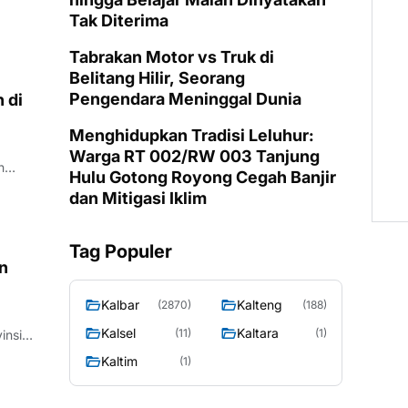
Tak Diterima
Tabrakan Motor vs Truk di
Belitang Hilir, Seorang
Pengendara Meninggal Dunia
 di
Menghidupkan Tradisi Leluhur:
Warga RT 002/RW 003 Tanjung
n
Hulu Gotong Royong Cegah Banjir
dan Mitigasi Iklim
Tag Populer
an
Kalbar
Kalteng
(2870)
(188)
Kalsel
Kaltara
(11)
(1)
insi
Kaltim
(1)