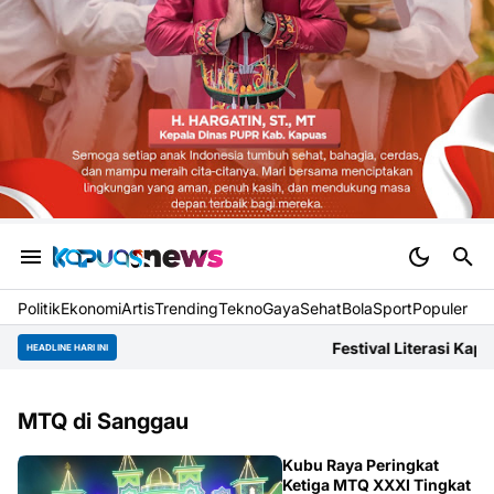
Politik
Ekonomi
Artis
Trending
Tekno
Gaya
Sehat
BolaSport
Populer
Festival Literasi Kapuas Dokumentasikan 
HEADLINE HARI INI
MTQ di Sanggau
KALBAR
Kubu Raya Peringkat
Ketiga MTQ XXXI Tingkat