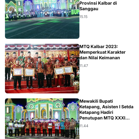
Provinsi Kalbar di
Sanggau
15.15
HARISSON
MTQ Kalbar 2023:
Memperkuat Karakter
dan Nilai Keimanan
11.47
KALBAR
Mewakili Bupati
Ketapang, Asisten I Setda
Ketapang Hadiri
Penutupan MTQ XXXI
Tingkat Provinsi Kalbar
11.44
Di Sanggau