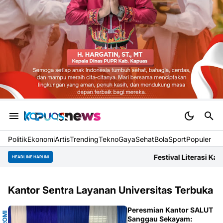
Politik
Ekonomi
Artis
Trending
Tekno
Gaya
Sehat
BolaSport
Populer
Festival Literasi Kapuas Dokumentasi
HEADLINE HARI INI
Kantor Sentra Layanan Universitas Terbuka
O
Peresmian Kantor SALUT
Sanggau Sekayam: