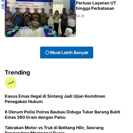
D
R
.
R
O
M
I
S
I
S
W
A
N
T
Perluas Layanan UT
hingga Perbatasan
14.31
Muat Lebih Banyak
Trending
Kasus Emas Ilegal di Sintang Jadi Ujian Komitmen
Penegakan Hukum
6 Oknum Polisi Polres Baubau Diduga Tukar Barang Bukti
Emas 360 Gram dengan Palsu
Tabrakan Motor vs Truk di Belitang Hilir, Seorang
Pengendara Meninggal Dunia