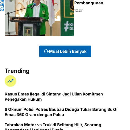
N
A
D
P
C
P
P
P
K
A
B
U
P
A
T
E
K
U
B
U
R
A
Y
Pembangunan
12.27
Muat Lebih Banyak
Trending
Kasus Emas Ilegal di Sintang Jadi Ujian Komitmen
Penegakan Hukum
6 Oknum Polisi Polres Baubau Diduga Tukar Barang Bukti
Emas 360 Gram dengan Palsu
Tabrakan Motor vs Truk di Belitang Hilir, Seorang
Pengendara Meninggal Dunia