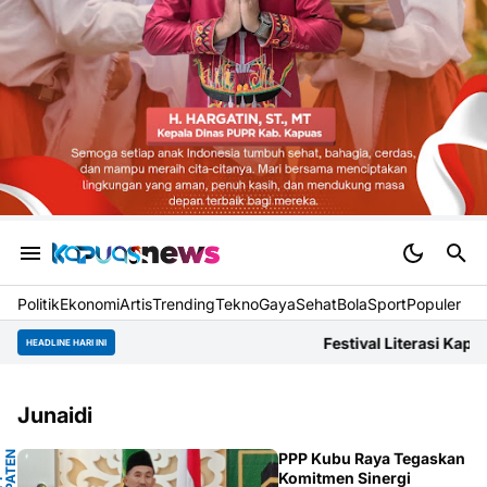
Politik
Ekonomi
Artis
Trending
Tekno
Gaya
Sehat
BolaSport
Populer
Festival Literasi Kapuas Dokumentasikan
HEADLINE HARI INI
Junaidi
PPP Kubu Raya Tegaskan
Komitmen Sinergi