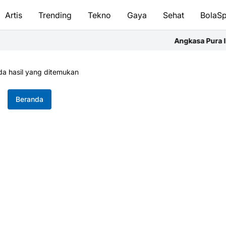
Artis
Trending
Tekno
Gaya
Sehat
BolaSp
Angkasa Pura Indon
da hasil yang ditemukan
Beranda