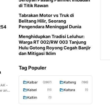
di Titik Rawan
Tabrakan Motor vs Truk di
Belitang Hilir, Seorang
Pengendara Meninggal Dunia
254
Menghidupkan Tradisi Leluhur:
Warga RT 002/RW 003 Tanjung
Hulu Gotong Royong Cegah Banjir
dan Mitigasi Iklim
Tag Populer
n
Kalbar
Kalteng
(2867)
(186)
NAK -
Kalsel
Kaltara
(11)
(1)
ow and
Kaltim
(1)