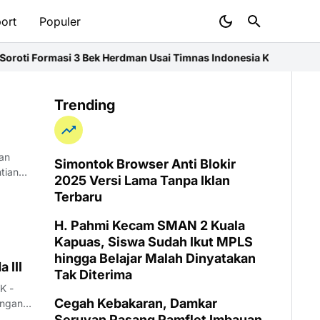
ort
Populer
i Formasi 3 Bek Herdman Usai Timnas Indonesia Kalah 0-3 dari Vi
Trending
an
Simontok Browser Anti Blokir
tianak
2025 Versi Lama Tanpa Iklan
Terbaru
H. Pahmi Kecam SMAN 2 Kuala
Kapuas, Siswa Sudah Ikut MPLS
hingga Belajar Malah Dinyatakan
 III
Tak Diterima
K -
Cegah Kebakaran, Damkar
engan
Seruyan Pasang Pamflet Imbauan