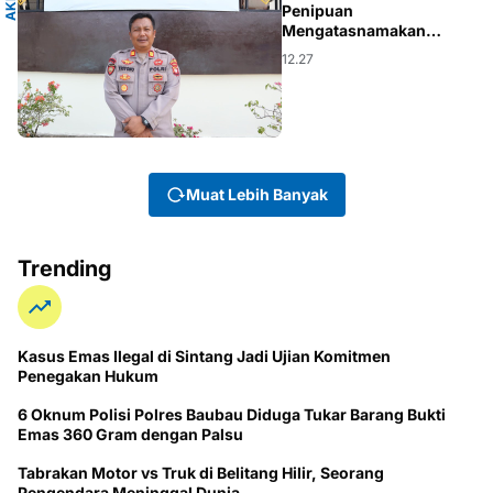
A
K
P
T
R
I
Y
O
N
Penipuan
Mengatasnamakan
Pejabat Kepolisian
12.27
Muat Lebih Banyak
Trending
Kasus Emas Ilegal di Sintang Jadi Ujian Komitmen
Penegakan Hukum
6 Oknum Polisi Polres Baubau Diduga Tukar Barang Bukti
Emas 360 Gram dengan Palsu
Tabrakan Motor vs Truk di Belitang Hilir, Seorang
Pengendara Meninggal Dunia