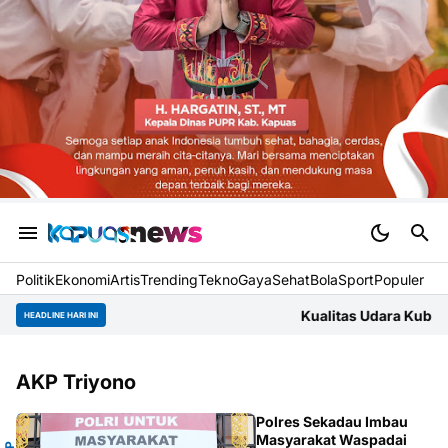
Politik
Ekonomi
Artis
Trending
Tekno
Gaya
Sehat
BolaSport
Populer
Kualitas Udara Kubu Raya Jumat Pagi 
HEADLINE HARI INI
AKP Triyono
O
Polres Sekadau Imbau
Masyarakat Waspadai