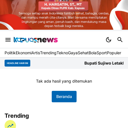
Politik
Ekonomi
Artis
Trending
Tekno
Gaya
Sehat
BolaSport
Populer
Bupati Sujiwo Letakkan Batu 
HEADLINE HARI INI
Tak ada hasil yang ditemukan
Beranda
Trending