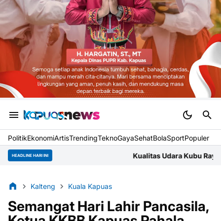
Politik
Ekonomi
Artis
Trending
Tekno
Gaya
Sehat
BolaSport
Populer
Kualitas Udara Kubu Raya Jumat Pagi Masuk Kate
HEADLINE HARI INI
Kalteng
Kuala Kapuas
Semangat Hari Lahir Pancasila,
Ketua KKBB Kapuas Pahala