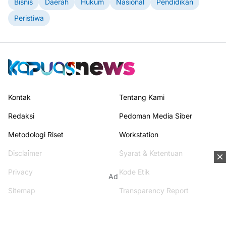
Bisnis
Daerah
Hukum
Nasional
Pendidikan
Peristiwa
Kontak
Tentang Kami
Redaksi
Pedoman Media Siber
Metodologi Riset
Workstation
Disclaimer
Syarat & Ketentuan
Privacy
Kode Etik
Ad
Sitemap
Transparency Report