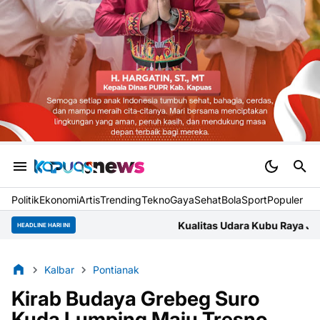
Politik
Ekonomi
Artis
Trending
Tekno
Gaya
Sehat
BolaSport
Populer
Kualitas Udara Kubu Raya Jumat Pagi Masuk Kategor
HEADLINE HARI INI
Kalbar
Pontianak
Kirab Budaya Grebeg Suro
Kuda Lumping Maju Tresno