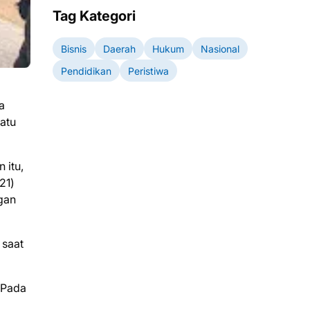
Tag Kategori
Bisnis
Daerah
Hukum
Nasional
Pendidikan
Peristiwa
a
atu
 itu,
21)
gan
 saat
 Pada