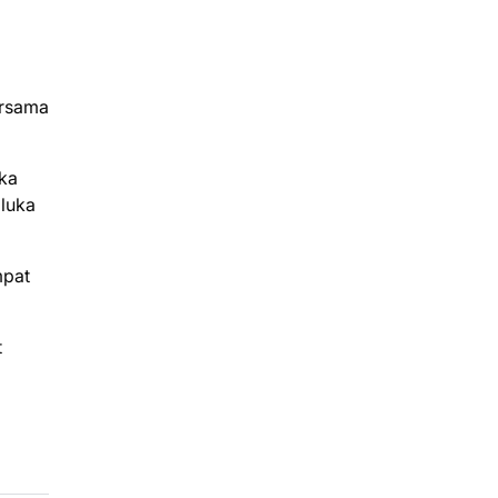
ersama
uka
 luka
mpat
t