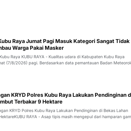
 Kubu Raya Jumat Pagi Masuk Kategori Sangat Tidak
Imbau Warga Pakai Masker
 Kubu Raya KUBU RAYA - Kualitas udara di Kabupaten Kubu Raya
t (7/8/2026) pagi. Berdasarkan data pemantauan Badan Meteorol
fisika (BMKG) yang diakses sekitar pukul 07.00 WIB, konsentrasi
(PM2,5) tercatat mencapai 154,3 m
gan KRYD Polres Kubu Raya Lakukan Pendinginan d
mbut Terbakar 9 Hektare
ungan KRYD Polres Kubu Raya Lakukan Pendinginan di Bekas Lahan
HektareKUBU RAYA - Asap tipis masih mengepul dari hamparan ga
alan Rasau Jaya, Desa Kuala Dua, Kecamatan Sungai Raya, Kamis
 api yang sebelumnya melahap sekita