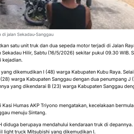
an di jalan Sekadau-Sanggau
kan satu unit truk dan dua sepeda motor terjadi di Jalan Ray
ekadau Hilir, Sabtu (16/5/2026) sekitar pukul 09.30 WIB. S
 kejadian.
i yang dikemudikan I (48) warga Kabupaten Kubu Raya. Selain
 (28) warga Kabupaten Sanggau dengan dua penumpang J (
innya yang dikendarai B (23) warga Kabupaten Sanggau den
 Kasi Humas AKP Triyono mengatakan, kecelakaan bermula
ggau menuju Sintang.
a H diduga berupaya mendahului kendaraan truk di depannya.
 light truck Mitsubishi yang dikemudikan I.