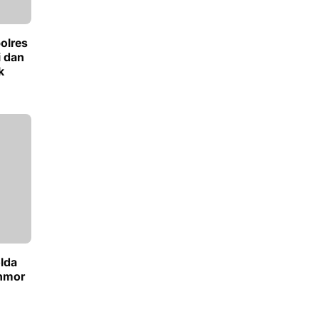
olres
 dan
k
lda
nmor