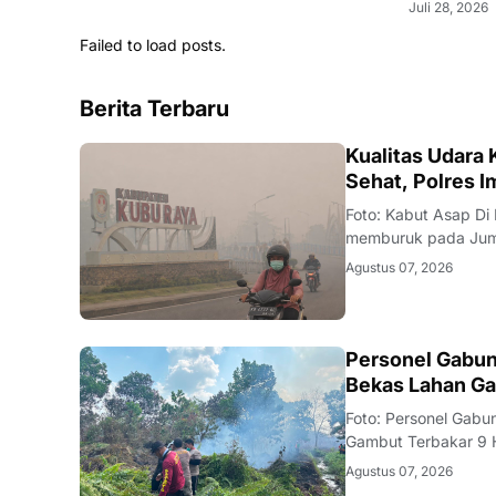
Juli 28, 2026
Failed to load posts.
Berita Terbaru
KALBAR
Kualitas Udara
Sehat, Polres 
Foto: Kabut Asap Di
memburuk pada Juma
Klimatologi, dan Geo
Agustus 07, 2026
Particulate Matter 
KALBAR
Personel Gabun
Bekas Lahan Ga
Foto: Personel Gab
Gambut Terbakar 9 
yang menghitam di J
Agustus 07, 2026
(6/8/2026). Kobaran