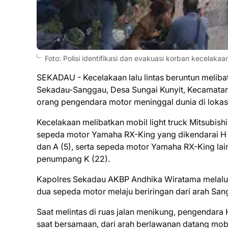
Foto: Polisi identifikasi dan evakuasi korban kecelaka
SEKADAU - Kecelakaan lalu lintas beruntun melibat
Sekadau-Sanggau, Desa Sungai Kunyit, Kecamatan S
orang pengendara motor meninggal dunia di lokasi
Kecelakaan melibatkan mobil light truck Mitsubish
sepeda motor Yamaha RX-King yang dikendarai H
dan A (5), serta sepeda motor Yamaha RX-King la
penumpang K (22).
Kapolres Sekadau AKBP Andhika Wiratama melalui
dua sepeda motor melaju beriringan dari arah San
Saat melintas di ruas jalan menikung, pengendar
saat bersamaan, dari arah berlawanan datang mobil