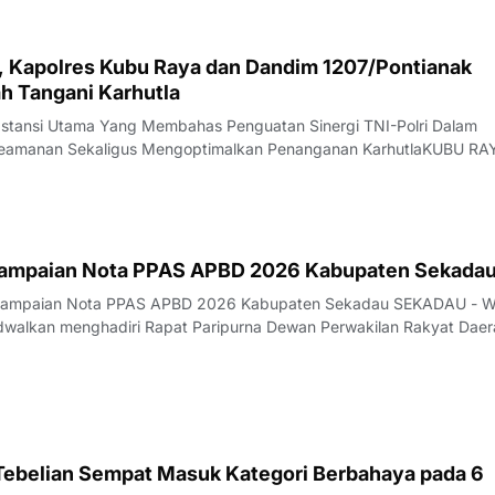
i, Kapolres Kubu Raya dan Dandim 1207/Pontianak
h Tangani Karhutla
bstansi Utama Yang Membahas Penguatan Sinergi TNI-Polri Dalam
 Keamanan Sekaligus Mengoptimalkan Penanganan KarhutlaKUBU RA
 lahan (karhutla) masih menjadi pekerjaan besar di Kabupaten Kubu
marau yang belum menunjukka
yampaian Nota PPAS APBD 2026 Kabupaten Sekada
nyampaian Nota PPAS APBD 2026 Kabupaten Sekadau SEKADAU - W
dwalkan menghadiri Rapat Paripurna Dewan Perwakilan Rakyat Daer
kadau dengan agenda penyampaian Nota Kebijakan Umum Anggar
nggaran Sementara (KUA-PPAS) APBD
 Tebelian Sempat Masuk Kategori Berbahaya pada 6