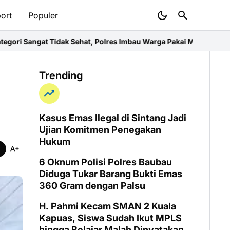
ort
Populer
ehat, Polres Imbau Warga Pakai Masker
Personel Gabungan KRYD P
Trending
Kasus Emas Ilegal di Sintang Jadi
Ujian Komitmen Penegakan
Hukum
6 Oknum Polisi Polres Baubau
Diduga Tukar Barang Bukti Emas
360 Gram dengan Palsu
H. Pahmi Kecam SMAN 2 Kuala
Kapuas, Siswa Sudah Ikut MPLS
hingga Belajar Malah Dinyatakan